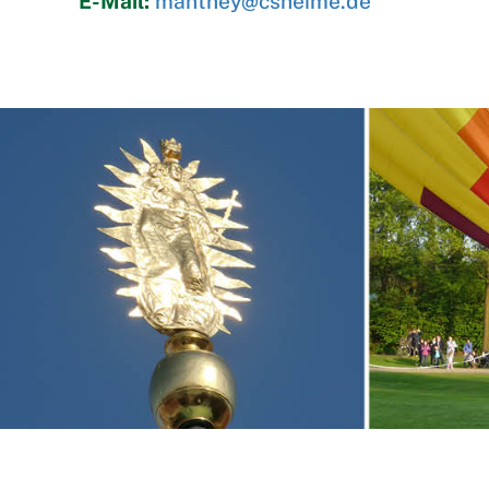
E-Mail:
manthey@csheime.de