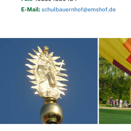
E-Mail:
schulbauernhof@emshof.de