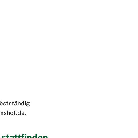
lbstständig
mshof.de.
stattfinden.